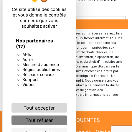
particulières ci-dessous **
Ce site utilise des cookies
et vous donne le contrôle
sur ceux que vous
ENVOYER
souhaitez activer
** Les données personnelles communiquées sont nécessaires aux fins
de vous contacter et sont enregistrées dans un fichier informatisé. Elles
Nos partenaires
sont destinées à et ses sous-traitants dans le seul but de répondre à
(17)
votre message. Les données collectées seront communiquées aux
seuls destinataires suivants: . Vous disposez de droits d’accès, de
APIs
rectification, d’effacement, de portabilité, de limitation, d’opposition, de
Autre
retrait de votre consentement à tout moment et du droit d’introduire une
Mesure d'audience
réclamation auprès d’une autorité de contrôle, ainsi que d’organiser le
Régies publicitaires
sort de vos données post-mortem. Vous pouvez exercer ces droits par
Réseaux sociaux
voie postale à l'adresse ou par courrier électronique à l'adresse . Un
Support
justificatif d'identité pourra vous être demandé. Nous conservons vos
Vidéos
données pendant la période de prise de contact puis pendant la durée
de prescription légale aux fins probatoires et de gestion des
contentieux. Consultez le site cnil.fr pour plus d’informations sur vos
droits.
Tout accepter
RECHERCHES FRÉQUENTES
Tout refuser