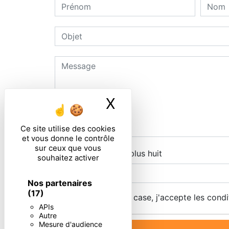
X
Masquer le ban
Ce site utilise des cookies
et vous donne le contrôle
sur ceux que vous
Combien font cinq plus huit
souhaitez activer
Nos partenaires
(17)
En cochant cette case, j'accepte les condi
APIs
Autre
Mesure d'audience