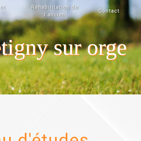
nt
Réhabilitation de
Contact
l'ancien
tigny sur orge
u d'études