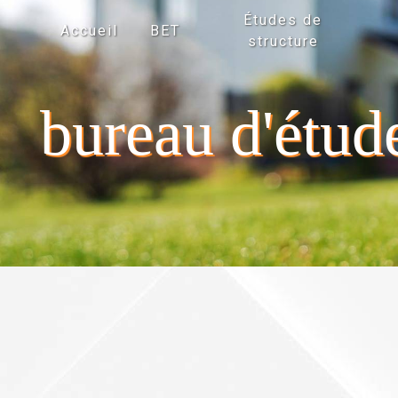
Panneau de gestion des cookies
Études de
Accueil
BET
structure
bureau d'étud