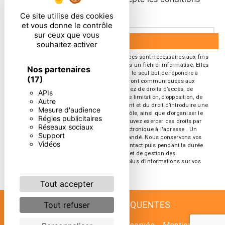
particulières ci-dessous **
Ce site utilise des cookies
et vous donne le contrôle
sur ceux que vous
ENVOYER
souhaitez activer
** Les données personnelles communiquées sont nécessaires aux fins
de vous contacter et sont enregistrées dans un fichier informatisé. Elles
Nos partenaires
sont destinées à et ses sous-traitants dans le seul but de répondre à
(17)
votre message. Les données collectées seront communiquées aux
seuls destinataires suivants: . Vous disposez de droits d’accès, de
APIs
rectification, d’effacement, de portabilité, de limitation, d’opposition, de
Autre
retrait de votre consentement à tout moment et du droit d’introduire une
Mesure d'audience
réclamation auprès d’une autorité de contrôle, ainsi que d’organiser le
Régies publicitaires
sort de vos données post-mortem. Vous pouvez exercer ces droits par
Réseaux sociaux
voie postale à l'adresse ou par courrier électronique à l'adresse . Un
Support
justificatif d'identité pourra vous être demandé. Nous conservons vos
Vidéos
données pendant la période de prise de contact puis pendant la durée
de prescription légale aux fins probatoires et de gestion des
contentieux. Consultez le site cnil.fr pour plus d’informations sur vos
droits.
Tout accepter
RECHERCHES FRÉQUENTES
Tout refuser