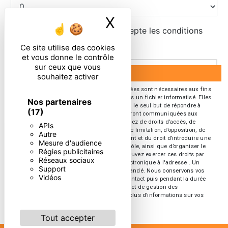
X
Masquer le ban
En cochant cette case, j'accepte les conditions
particulières ci-dessous **
Ce site utilise des cookies
et vous donne le contrôle
sur ceux que vous
ENVOYER
souhaitez activer
** Les données personnelles communiquées sont nécessaires aux fins
de vous contacter et sont enregistrées dans un fichier informatisé. Elles
Nos partenaires
sont destinées à et ses sous-traitants dans le seul but de répondre à
(17)
votre message. Les données collectées seront communiquées aux
seuls destinataires suivants: . Vous disposez de droits d’accès, de
APIs
rectification, d’effacement, de portabilité, de limitation, d’opposition, de
Autre
retrait de votre consentement à tout moment et du droit d’introduire une
Mesure d'audience
réclamation auprès d’une autorité de contrôle, ainsi que d’organiser le
Régies publicitaires
sort de vos données post-mortem. Vous pouvez exercer ces droits par
Réseaux sociaux
voie postale à l'adresse ou par courrier électronique à l'adresse . Un
Support
justificatif d'identité pourra vous être demandé. Nous conservons vos
Vidéos
données pendant la période de prise de contact puis pendant la durée
de prescription légale aux fins probatoires et de gestion des
contentieux. Consultez le site cnil.fr pour plus d’informations sur vos
droits.
Tout accepter